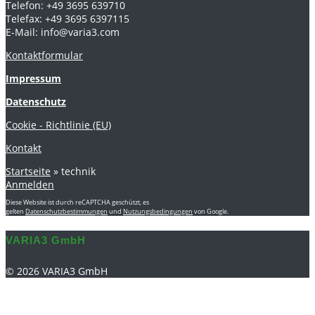
Telefon: +49 3695 639710
Telefax: +49 3695 6397115
E-Mail: info@varia3.com
Kontaktformular
Impressum
Datenschutz
Cookie - Richtlinie (EU)
Kontakt
Startseite
»
technik
Anmelden
Diese Website ist durch reCAPTCHA geschützt, es
gelten
Datenschutzbestimmungen
und
Nutzungsbedingungen
von Google.
VARIA3 GmbH
© 2026 VARIA3 GmbH