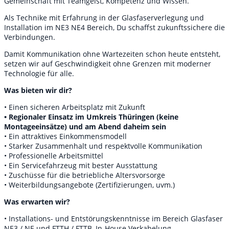
Gemeinschaft mit Teamgeist, Kompetenz und Wissen.
Als Technike mit Erfahrung in der Glasfaserverlegung und
Installation im NE3 NE4 Bereich, Du schaffst zukunftssichere die
Verbindungen.
Damit Kommunikation ohne Wartezeiten schon heute entsteht,
setzen wir auf Geschwindigkeit ohne Grenzen mit moderner
Technologie für alle.
Was bieten wir dir?
• Einen sicheren Arbeitsplatz mit Zukunft
• Regionaler Einsatz im Umkreis Thüringen (keine
Montageeinsätze) und am Abend daheim sein
• Ein attraktives Einkommensmodell
• Starker Zusammenhalt und respektvolle Kommunikation
• Professionelle Arbeitsmittel
• Ein Servicefahrzeug mit bester Ausstattung
• Zuschüsse für die betriebliche Altersvorsorge
• Weiterbildungsangebote (Zertifizierungen, uvm.)
Was erwarten wir?
• Installations- und Entstörungskenntnisse im Bereich Glasfaser
NE3 / NE und
FTTH
/
FTTB
, In-House Verkabelung