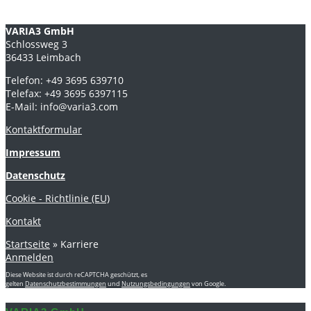
VARIA3 GmbH
Schlossweg 3
36433 Leimbach
Telefon: +49 3695 639710
Telefax: +49 3695 6397115
E-Mail: info@varia3.com
Kontaktformular
Impressum
Datenschutz
Cookie - Richtlinie (EU)
Kontakt
Startseite
»
Karriere
Anmelden
Diese Website ist durch reCAPTCHA geschützt, es
gelten
Datenschutzbestimmungen
und
Nutzungsbedingungen
von Google.