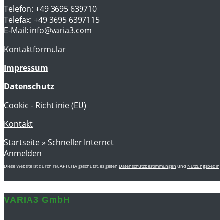
Telefon: +49 3695 639710
Telefax: +49 3695 6397115
E-Mail: info@varia3.com
Kontaktformular
Impressum
Datenschutz
Cookie - Richtlinie (EU)
Kontakt
Startseite
»
Schneller Internet
Anmelden
Diese Website ist durch reCAPTCHA geschützt, es gelten
Datenschutzbestimmungen
und
Nutzungsbedi
VARIA3 GmbH