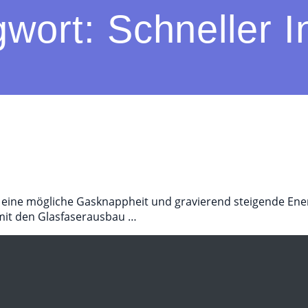
gwort:
Schneller I
ine mögliche Gasknappheit und gravierend steigende Energi
amit den Glasfaserausbau …