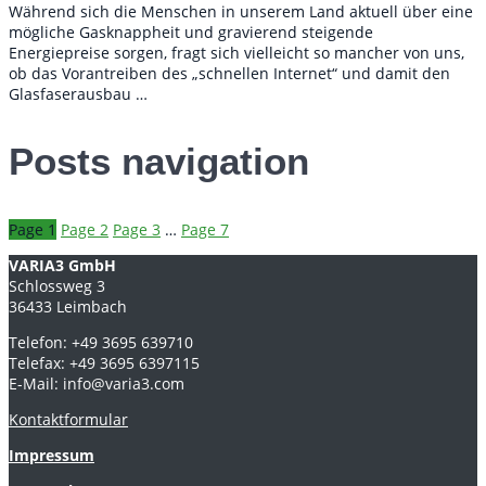
Während sich die Menschen in unserem Land aktuell über eine
mögliche Gasknappheit und gravierend steigende
Energiepreise sorgen, fragt sich vielleicht so mancher von uns,
ob das Vorantreiben des „schnellen Internet“ und damit den
Glasfaserausbau …
Posts navigation
Page
1
Page
2
Page
3
…
Page
7
VARIA3 GmbH
Schlossweg 3
36433 Leimbach
Telefon: +49 3695 639710
Telefax: +49 3695 6397115
E-Mail: info@varia3.com
Kontaktformular
Impressum