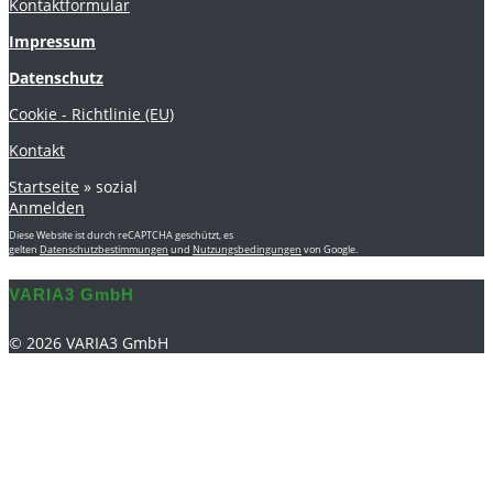
Kontaktformular
Impressum
Datenschutz
Cookie - Richtlinie (EU)
Kontakt
Startseite
»
sozial
Anmelden
Diese Website ist durch reCAPTCHA geschützt, es
gelten
Datenschutzbestimmungen
und
Nutzungsbedingungen
von Google.
VARIA3 GmbH
© 2026 VARIA3 GmbH