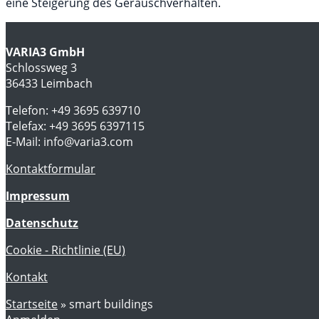
eine Steigerung des Geräuschverhalten.
VARIA3 GmbH
Schlossweg 3
36433 Leimbach
Telefon: +49 3695 639710
Telefax: +49 3695 6397115
E-Mail: info@varia3.com
Kontaktformular
Impressum
Datenschutz
Cookie - Richtlinie (EU)
Kontakt
Startseite
»
smart buildings