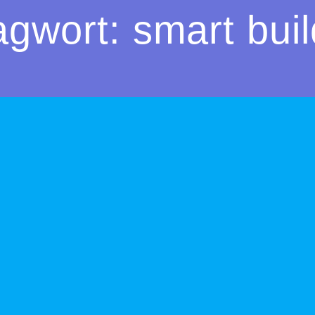
agwort:
smart bui