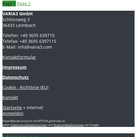
Page
1
Page
2
VARIA3 GmbH
Schlossweg 3
36433 Leimbach
Telefon: +49 3695 639710
Telefax: +49 3695 6397115
E-Mail: info@varia3.com
Kontaktformular
Impressum
Datenschutz
Cookie - Richtlinie (EU)
Kontakt
Startseite
»
internet
Anmelden
Diese Website ist durch reCAPTCHA geschützt, es
gelten
Datenschutzbestimmungen
und
Nutzungsbedingungen
von Google.