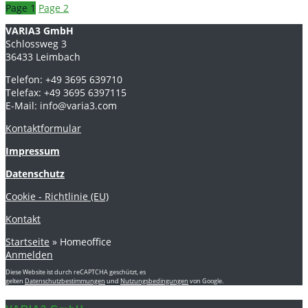
Page
1
Page
2
VARIA3 GmbH
Schlossweg 3
36433 Leimbach
Telefon: +49 3695 639710
Telefax: +49 3695 6397115
E-Mail: info@varia3.com
Kontaktformular
Impressum
Datenschutz
Cookie - Richtlinie (EU)
Kontakt
Startseite
»
Homeoffice
Anmelden
Diese Website ist durch reCAPTCHA geschützt, es
gelten
Datenschutzbestimmungen
und
Nutzungsbedingungen
von Google.